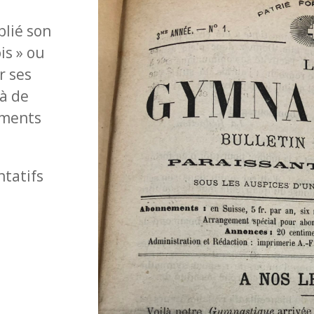
lié son
is » ou
r ses
 à de
ements
ntatifs