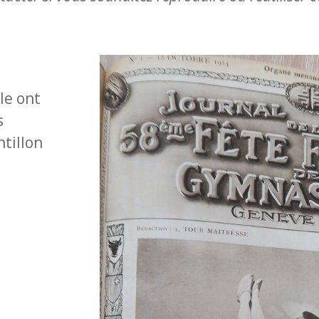
le ont
s
ntillon