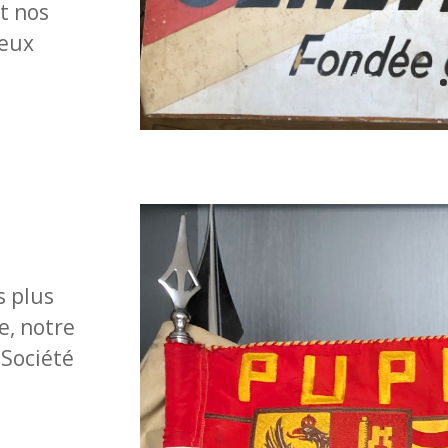
t nos
ieux
s plus
e, notre
 Société