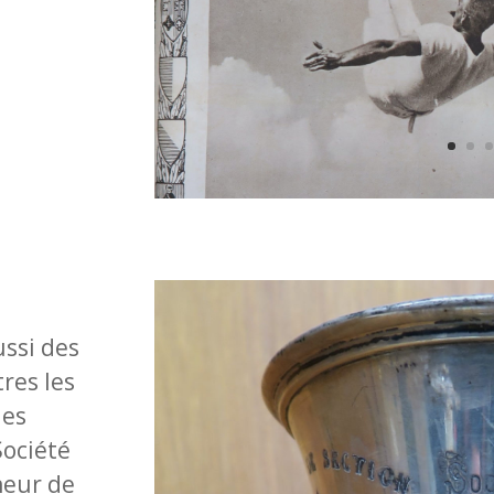
ssi des
res les
les
Société
neur de