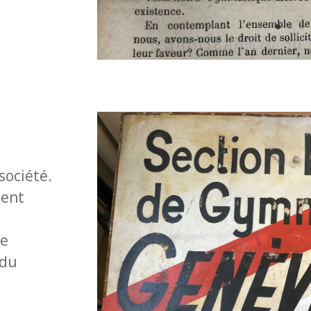
société.
ment
de
 du